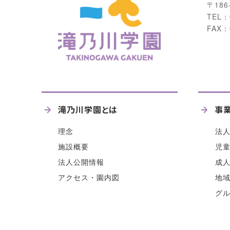
〒186
TEL：
FAX：
滝乃川学園とは
事
理念
法
施設概要
児
法人公開情報
成
アクセス・園内図
地
グ