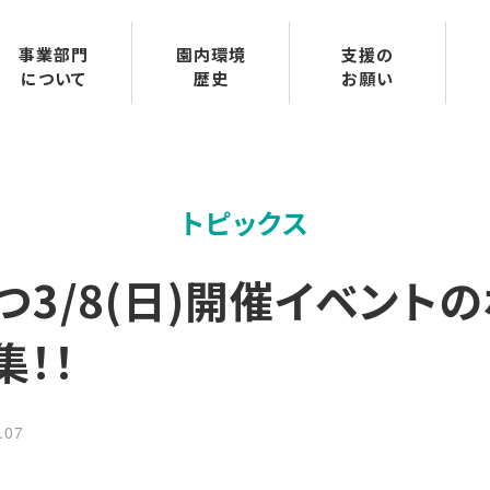
地域支援部
歴史・文化財
事業部門
園内環境
支援の
グループホーム部
沿革
について
歴史
お願い
トピックス
つ3/8(日)開催イベント
集！！
.07