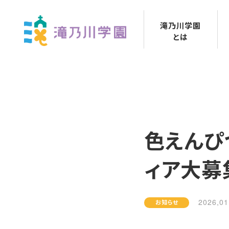
法人公開情報
滝乃川学園
アクセス・園内図
とは
色えんぴ
ィア大募
2026,01
お知らせ