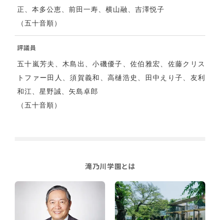
正、本多公恵、前田一寿、横山融、吉澤悦子
（五十音順）
評議員
五十嵐芳夫、木島出、小磯優子、佐伯雅宏、佐藤クリス
トファー田人、須賀義和、高樋浩史、田中えり子、友利
和江、星野誠、矢島卓郎
（五十音順）
滝乃川学園とは