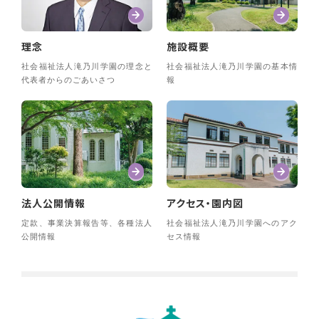
理念
施設概要
社会福祉法人滝乃川学園の理念と
社会福祉法人滝乃川学園の基本情
代表者からのごあいさつ
報
法人公開情報
アクセス・園内図
定款、事業決算報告等、各種法人
社会福祉法人滝乃川学園へのアク
公開情報
セス情報